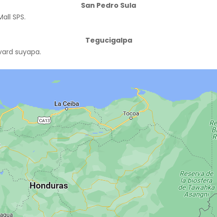
San Pedro Sula
all SPS.
Tegucigalpa
evard suyapa.