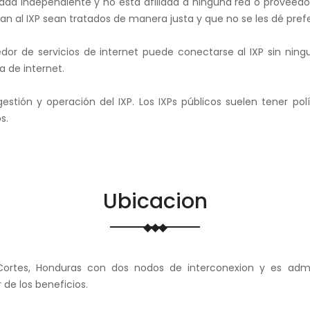
idad independiente y no está afiliada a ninguna red o proveedor
n al IXP sean tratados de manera justa y que no se les dé prefe
eedor de servicios de internet puede conectarse al IXP sin nin
 de internet.
gestión y operación del IXP. Los IXPs públicos suelen tener po
s.
Ubicacion
 Cortes, Honduras con dos nodos de interconexion y es adm
 de los beneficios.